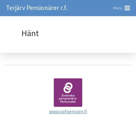
Terjärv Pensionärer r.f.
Meny
Hänt
www.spfpension.fi